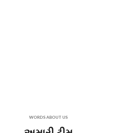
0
સંલગ્ન રિટેલ સ્ટોર
0
ટીમના સભ્યો
WORDS ABOUT US
અમારી ટીમ