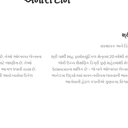
શ્ર
સંસ્થાપક અને ડિ
ે છે. તેઓ ઓલ્સપર લેબ્સના
શ્રી પાર્થી શાહ ફાર્માસ્યુટિકલ ક્ષેત્રમાં 20 વર
 માટે જાણીતા છે. તેઓ
જેવી ઉચ્ચ શૈક્ષણિક ડિગ્રી પુણે શહેરમાંથી
થાને આગળ ધપાવી રહ્યા છે.
Sciencesના માલિક છે – જે બંને ઓલ્સપર લેબ્સ
વતી આરોગ્યસેવા ઉકેલ
અને દવા ઉદ્યોગમાં સતત નવીનતા લાવવાની ભાવના
આગેવાની હેઠળ કંપનીએ ગુણવત્તા, વિશ્વા