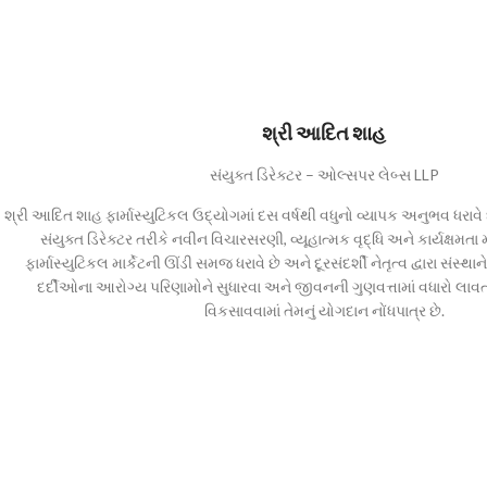
શ્રી આદિત શાહ
સંયુક્ત ડિરેક્ટર – ઓલ્સપર લેબ્સ LLP
શ્રી આદિત શાહ ફાર્માસ્યુટિકલ ઉદ્યોગમાં દસ વર્ષથી વધુનો વ્યાપક અનુભવ ધરાવ
સંયુક્ત ડિરેક્ટર તરીકે નવીન વિચારસરણી, વ્યૂહાત્મક વૃદ્ધિ અને કાર્યક્ષમતા
ફાર્માસ્યુટિકલ માર્કેટની ઊંડી સમજ ધરાવે છે અને દૂરસંદર્શી નેતૃત્વ દ્વારા સંસ્
દર્દીઓના આરોગ્ય પરિણામોને સુધારવા અને જીવનની ગુણવત્તામાં વધારો લા
વિકસાવવામાં તેમનું યોગદાન નોંધપાત્ર છે.