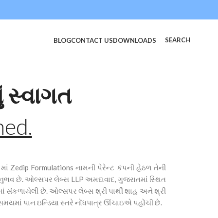
SEARCH
BLOG
CONTACT US
DOWNLOADS
ં સ્વાગત
ned.
ં Zedip Formulations નામની પેરેન્ટ કંપની હેઠળ તેની
નુભવ છે. ઓલ્સપર લેબ્સ LLP અમદાવાદ, ગુજરાતમાં સ્થિત
 સંકળાયેલી છે. ઓલ્સપર લેબ્સ શ્રી પાર્થી શાહ અને શ્રી
યમાં પાન ઇન્ડિયા સ્તરે નોંધપાત્ર ઊંચાઇએ પહોંચી છે.