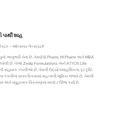
ી પાર્થી શાહ
રેક્ટર – ઓલ્સપર લેબ્સ LLP
્ષથી વધુનો અનુભવી નેતા છે. તેમણે B.Pharm, M.Pharm અને MBA
 મેળવેલી છે. તેઓ Zedip Formulations અને ATIOS Life
ની સહાયક કંપનીઓ છે. તેમની ઉદ્યોગસાહસિકતા, દૃઢ દૃષ્ટિ
 કંપનીના સતત વિકાસમાં મહત્વની ભૂમિકા ભજવે છે. તેમની
સ અને વ્યૂહાત્મક વિસ્તરણના માપદંડ ઊભા કર્યા છે.