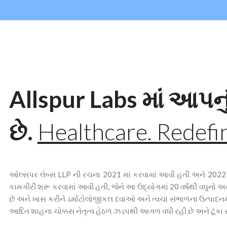
Allspur Labs માં આપનુ
છે.
Healthcare. Redefi
ઓલ્સપર લેબ્સ LLP ની રચના 2021 માં કરવામાં આવી હતી અને 2022 મા
કામગીરી શરૂ કરવામાં આવી હતી, જેને આ ઉદ્યોગમાં 20 વર્ષથી વધુનો અ
છે અને ખાસ કરીને ડર્માટોલોજીકલ દવાઓ અને ત્વચા સંભાળના ઉત્પાદનમાં
આદિત શાહના ચોક્કસ નેતૃત્વ હેઠળ ઝડપથી આગળ વધી રહી છે અને ટૂંકા સમ