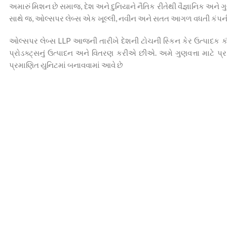
અમારું મિશન છે સમાજ, દેશ અને દુનિયાને નૈતિક રીતેથી વૈજ્ઞાનિક અને ગ
સાથે જ, ઓલ્સપર લેબ્સ એક ખૂલ્લી, નવીન અને સતત આગળ વધતી કંપની ત
ઓલ્સપર લેબ્સ LLP આજની તારીખે દેશની ટોચની સ્કિન કેર ઉત્પાદક કં
પ્રોડક્ટ્સનું ઉત્પાદન અને વિતરણ કરીએ છીએ. અમે ગુણવત્તા માટ
પ્રમાણિત યુનિટમાં બનાવવામાં આવે છે
0
સ્થાપના વર્ષ
ર કામ