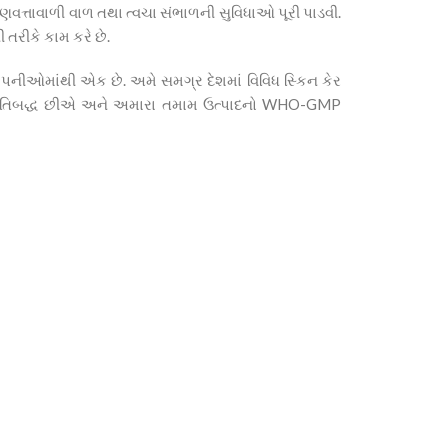
ુણવત્તાવાળી વાળ તથા ત્વચા સંભાળની સુવિધાઓ પૂરી પાડવી.
રીકે કામ કરે છે.
પનીઓમાંથી એક છે. અમે સમગ્ર દેશમાં વિવિધ સ્કિન કેર
ે પ્રતિબદ્ધ છીએ અને અમારા તમામ ઉત્પાદનો WHO-GMP
0
ઉત્પાદનો